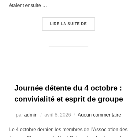
étaient ensuite …
« UNE SAISON 2025 RI
LIRE LA SUITE DE
Journée détente du 4 octobre :
convivialité et esprit de groupe
Publié
par
admin
avril 8, 2026
Aucun commentaire
le
Le 4 octobre dernier, les membres de l’Association des