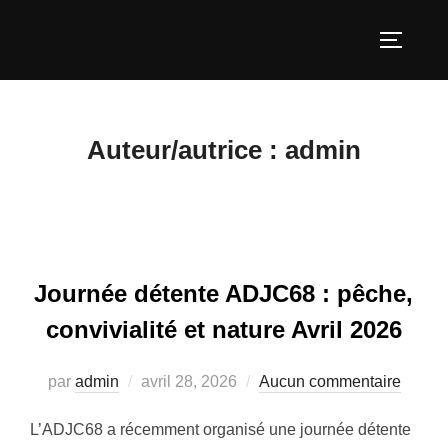
Aller
au
PERMUT
contenu
Auteur/autrice :
admin
Journée détente ADJC68 : pêche,
convivialité et nature Avril 2026
Publié
par
admin
avril 28, 2026
Aucun commentaire
le
L’ADJC68 a récemment organisé une journée détente