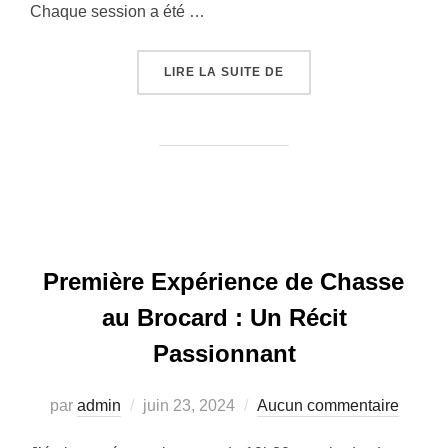
Chaque session a été …
« RETOUR SUR UNE ANN
LIRE LA SUITE DE
Première Expérience de Chasse
au Brocard : Un Récit
Passionnant
Publié
par
admin
juin 23, 2024
Aucun commentaire
le