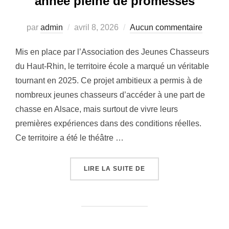
année pleine de promesses
Publié
par
admin
avril 8, 2026
Aucun commentaire
le
Mis en place par l’Association des Jeunes Chasseurs
du Haut-Rhin, le territoire école a marqué un véritable
tournant en 2025. Ce projet ambitieux a permis à de
nombreux jeunes chasseurs d’accéder à une part de
chasse en Alsace, mais surtout de vivre leurs
premières expériences dans des conditions réelles.
Ce territoire a été le théâtre …
« LE TERRITOIRE ÉCOL
LIRE LA SUITE DE