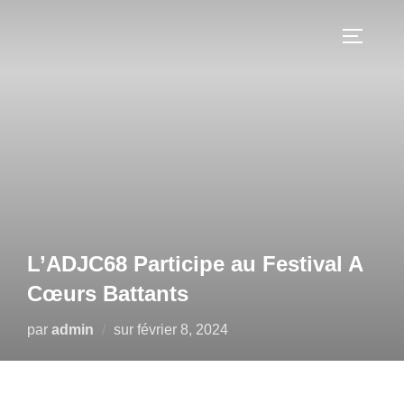
Aller
au
PERMUT
contenu
L’ADJC68 Participe au Festival A
Cœurs Battants
Publié
par
admin
sur
février 8, 2024
le