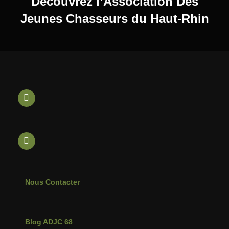
l’article
Découvrez l’Association Des
Jeunes Chasseurs du Haut-Rhin
Nous Contacter
Blog ADJC 68